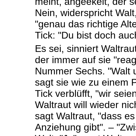
meint, angeekelt, der s
Nein, widerspricht Walt
"genau das richtige Alte
Tick: "Du bist doch auc
Es sei, sinniert Waltra
der immer auf sie "reag
Nummer Sechs. "Walt u
sagt sie wie zu einem P
Tick verblüfft, "wir sei
Waltraut will wieder nic
sagt Waltraut, "dass e
Anziehung gibt". – "Zw