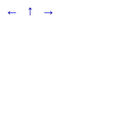
←
↑
→