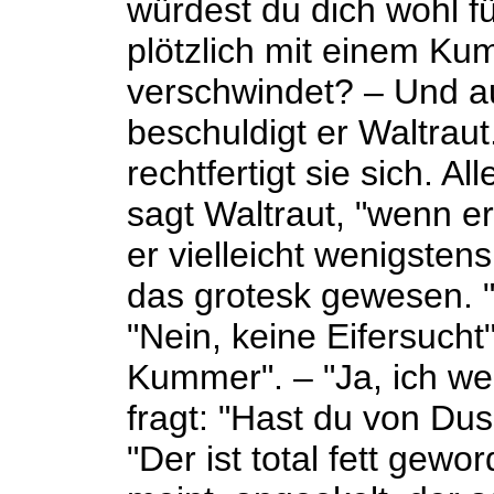
würdest du dich wohl f
plötzlich mit einem Ku
verschwindet? – Und a
beschuldigt er Waltraut
rechtfertigt sie sich. A
sagt Waltraut, "wenn e
er vielleicht wenigstens
das grotesk gewesen. "E
"Nein, keine Eifersucht"
Kummer". – "Ja, ich we
fragt: "Hast du von Du
"Der ist total fett gewo