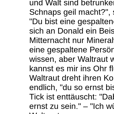
und Walt sind betrunke
Schnaps geil macht?", s
"Du bist eine gespalten
sich an Donald ein Bei
Mitternacht nur Minera
eine gespaltene Persön
wissen, aber Waltraut w
kannst es mir ins Ohr fl
Waltraut dreht ihren Ko
endlich, "du so ernst bi
Tick ist enttäuscht: "D
ernst zu sein." – "Ich w