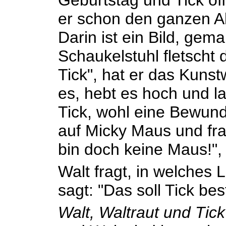
Geburtstag und Tick öf
er schon den ganzen A
Darin ist ein Bild, gem
Schaukelstuhl fletscht 
Tick", hat er das Kunst
es, hebt es hoch und la
Tick, wohl eine Bewund
auf Micky Maus und frag
bin doch keine Maus!", p
Walt fragt, in welches L
sagt: "Das soll Tick be
Walt, Waltraut und Tic