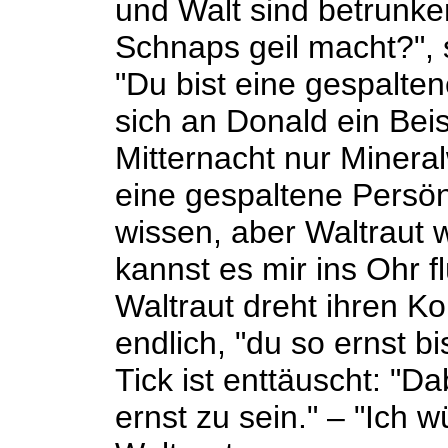
und Walt sind betrunke
Schnaps geil macht?", s
"Du bist eine gespalten
sich an Donald ein Bei
Mitternacht nur Minera
eine gespaltene Persön
wissen, aber Waltraut w
kannst es mir ins Ohr fl
Waltraut dreht ihren Ko
endlich, "du so ernst bi
Tick ist enttäuscht: "D
ernst zu sein." – "Ich w