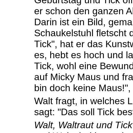
Geburtstag und Tick öf
er schon den ganzen A
Darin ist ein Bild, gem
Schaukelstuhl fletscht 
Tick", hat er das Kunst
es, hebt es hoch und la
Tick, wohl eine Bewund
auf Micky Maus und frag
bin doch keine Maus!", p
Walt fragt, in welches L
sagt: "Das soll Tick be
Walt, Waltraut und Tic