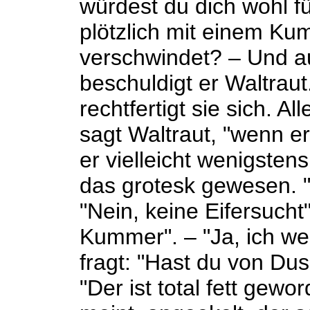
würdest du dich wohl f
plötzlich mit einem Ku
verschwindet? – Und a
beschuldigt er Waltraut
rechtfertigt sie sich. A
sagt Waltraut, "wenn e
er vielleicht wenigstens
das grotesk gewesen. "E
"Nein, keine Eifersucht"
Kummer". – "Ja, ich we
fragt: "Hast du von Du
"Der ist total fett gewo