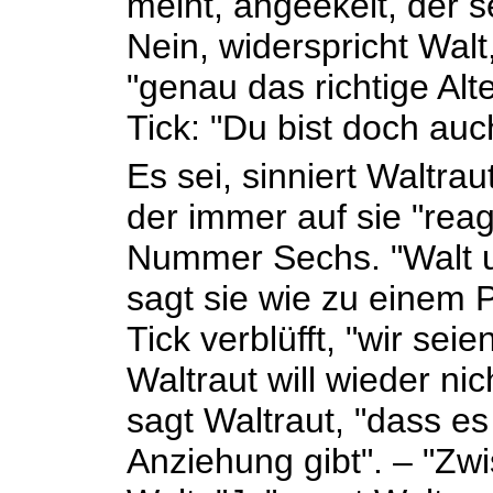
meint, angeekelt, der s
Nein, widerspricht Walt
"genau das richtige Alte
Tick: "Du bist doch auc
Es sei, sinniert Waltra
der immer auf sie "reag
Nummer Sechs. "Walt u
sagt sie wie zu einem P
Tick verblüfft, "wir sei
Waltraut will wieder nic
sagt Waltraut, "dass e
Anziehung gibt". – "Zw