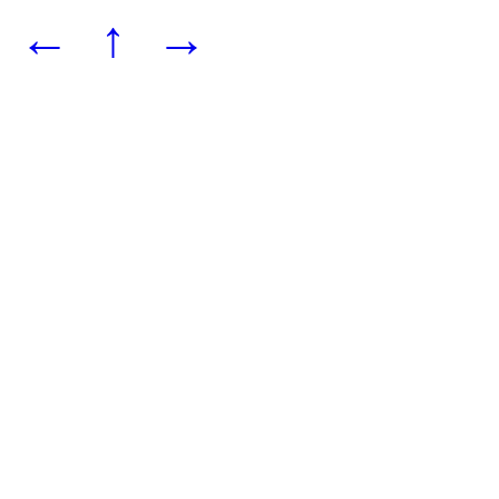
←
↑
→