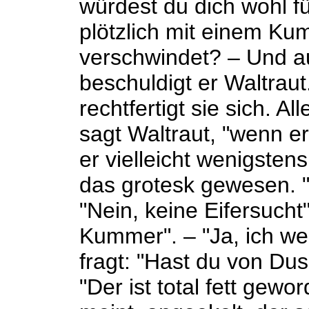
würdest du dich wohl f
plötzlich mit einem Ku
verschwindet? – Und a
beschuldigt er Waltraut
rechtfertigt sie sich. A
sagt Waltraut, "wenn e
er vielleicht wenigstens
das grotesk gewesen. "E
"Nein, keine Eifersucht"
Kummer". – "Ja, ich we
fragt: "Hast du von Du
"Der ist total fett gewo