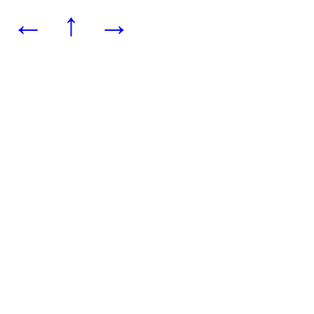
←
↑
→