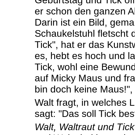
Geburtstag und Tick öf
er schon den ganzen A
Darin ist ein Bild, gem
Schaukelstuhl fletscht 
Tick", hat er das Kunst
es, hebt es hoch und la
Tick, wohl eine Bewund
auf Micky Maus und frag
bin doch keine Maus!", p
Walt fragt, in welches L
sagt: "Das soll Tick be
Walt, Waltraut und Tic