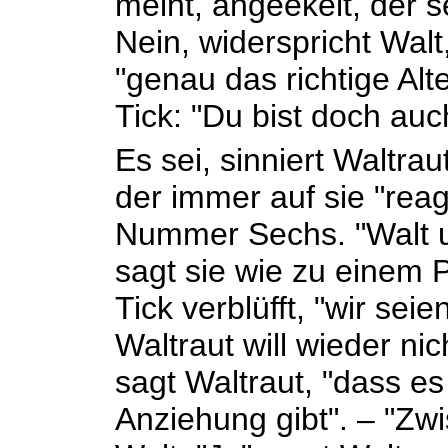
meint, angeekelt, der s
Nein, widerspricht Walt
"genau das richtige Alte
Tick: "Du bist doch auc
Es sei, sinniert Waltra
der immer auf sie "reag
Nummer Sechs. "Walt u
sagt sie wie zu einem P
Tick verblüfft, "wir sei
Waltraut will wieder nic
sagt Waltraut, "dass e
Anziehung gibt". – "Zw