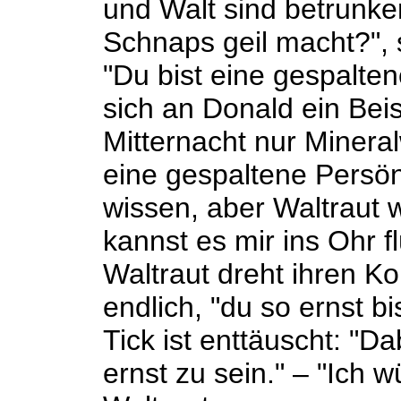
und Walt sind betrunke
Schnaps geil macht?", s
"Du bist eine gespalten
sich an Donald ein Bei
Mitternacht nur Minera
eine gespaltene Persön
wissen, aber Waltraut w
kannst es mir ins Ohr fl
Waltraut dreht ihren Ko
endlich, "du so ernst bi
Tick ist enttäuscht: "D
ernst zu sein." – "Ich w