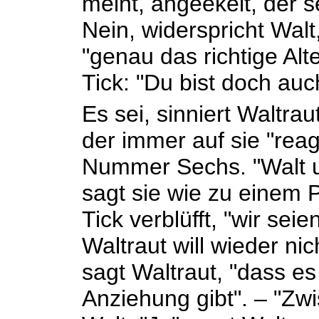
meint, angeekelt, der s
Nein, widerspricht Walt
"genau das richtige Alte
Tick: "Du bist doch auc
Es sei, sinniert Waltra
der immer auf sie "reag
Nummer Sechs. "Walt u
sagt sie wie zu einem P
Tick verblüfft, "wir sei
Waltraut will wieder nic
sagt Waltraut, "dass e
Anziehung gibt". – "Zw