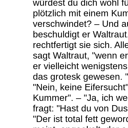
würdest du dich wohl f
plötzlich mit einem Ku
verschwindet? – Und a
beschuldigt er Waltraut
rechtfertigt sie sich. A
sagt Waltraut, "wenn e
er vielleicht wenigstens
das grotesk gewesen. "E
"Nein, keine Eifersucht"
Kummer". – "Ja, ich we
fragt: "Hast du von Du
"Der ist total fett gewo