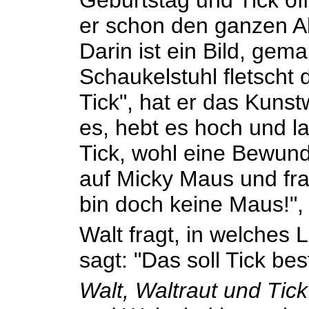
Geburtstag und Tick öf
er schon den ganzen A
Darin ist ein Bild, gem
Schaukelstuhl fletscht 
Tick", hat er das Kunst
es, hebt es hoch und la
Tick, wohl eine Bewund
auf Micky Maus und frag
bin doch keine Maus!", p
Walt fragt, in welches L
sagt: "Das soll Tick be
Walt, Waltraut und Tic