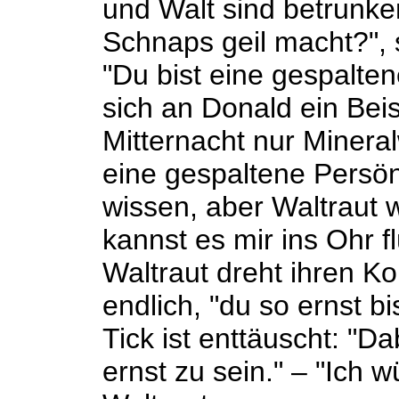
und Walt sind betrunke
Schnaps geil macht?", s
"Du bist eine gespalten
sich an Donald ein Bei
Mitternacht nur Minera
eine gespaltene Persön
wissen, aber Waltraut w
kannst es mir ins Ohr fl
Waltraut dreht ihren Ko
endlich, "du so ernst bi
Tick ist enttäuscht: "D
ernst zu sein." – "Ich w