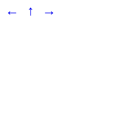
←
↑
→