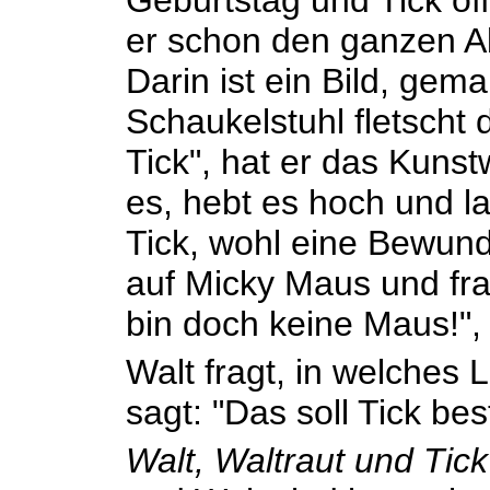
Geburtstag und Tick öf
er schon den ganzen A
Darin ist ein Bild, gem
Schaukelstuhl fletscht 
Tick", hat er das Kunst
es, hebt es hoch und la
Tick, wohl eine Bewund
auf Micky Maus und frag
bin doch keine Maus!", p
Walt fragt, in welches L
sagt: "Das soll Tick be
Walt, Waltraut und Tic