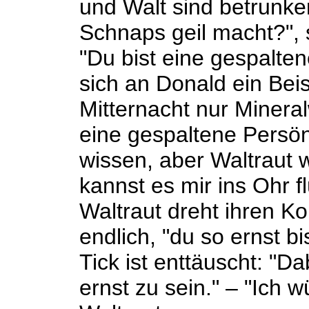
und Walt sind betrunke
Schnaps geil macht?", s
"Du bist eine gespalten
sich an Donald ein Bei
Mitternacht nur Minera
eine gespaltene Persön
wissen, aber Waltraut w
kannst es mir ins Ohr fl
Waltraut dreht ihren Ko
endlich, "du so ernst bi
Tick ist enttäuscht: "D
ernst zu sein." – "Ich w