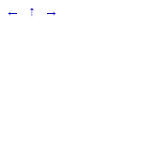
←
↑
→