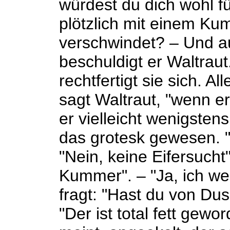
würdest du dich wohl f
plötzlich mit einem Ku
verschwindet? – Und a
beschuldigt er Waltraut
rechtfertigt sie sich. A
sagt Waltraut, "wenn e
er vielleicht wenigstens
das grotesk gewesen. "E
"Nein, keine Eifersucht"
Kummer". – "Ja, ich we
fragt: "Hast du von Du
"Der ist total fett gewo