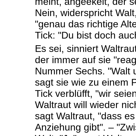
meint, angeekelt, der s
Nein, widerspricht Walt
"genau das richtige Alte
Tick: "Du bist doch auc
Es sei, sinniert Waltra
der immer auf sie "reag
Nummer Sechs. "Walt u
sagt sie wie zu einem P
Tick verblüfft, "wir sei
Waltraut will wieder nic
sagt Waltraut, "dass e
Anziehung gibt". – "Zw