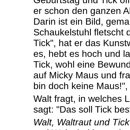
Geburtstag und Tick öf
er schon den ganzen A
Darin ist ein Bild, gem
Schaukelstuhl fletscht 
Tick", hat er das Kunst
es, hebt es hoch und la
Tick, wohl eine Bewund
auf Micky Maus und frag
bin doch keine Maus!", p
Walt fragt, in welches L
sagt: "Das soll Tick be
Walt, Waltraut und Tic