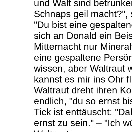
und Walt sind betrunke
Schnaps geil macht?", s
"Du bist eine gespalten
sich an Donald ein Bei
Mitternacht nur Minera
eine gespaltene Persön
wissen, aber Waltraut w
kannst es mir ins Ohr fl
Waltraut dreht ihren Ko
endlich, "du so ernst bi
Tick ist enttäuscht: "D
ernst zu sein." – "Ich w