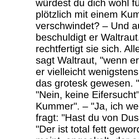
würdest du dich wohl f
plötzlich mit einem Ku
verschwindet? – Und a
beschuldigt er Waltraut
rechtfertigt sie sich. A
sagt Waltraut, "wenn e
er vielleicht wenigstens
das grotesk gewesen. "E
"Nein, keine Eifersucht"
Kummer". – "Ja, ich we
fragt: "Hast du von Du
"Der ist total fett gewo