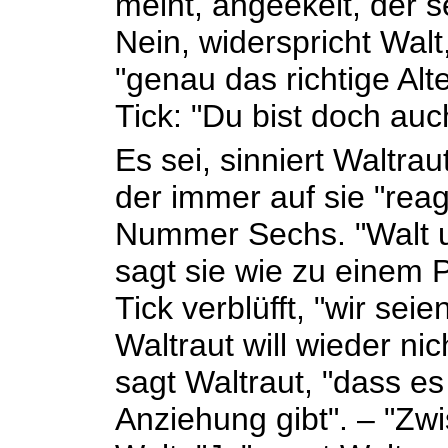
meint, angeekelt, der s
Nein, widerspricht Walt
"genau das richtige Alte
Tick: "Du bist doch auc
Es sei, sinniert Waltra
der immer auf sie "reag
Nummer Sechs. "Walt u
sagt sie wie zu einem P
Tick verblüfft, "wir sei
Waltraut will wieder nic
sagt Waltraut, "dass e
Anziehung gibt". – "Zw