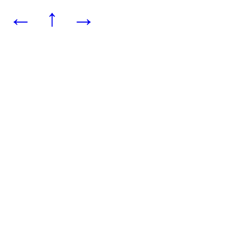
←
↑
→