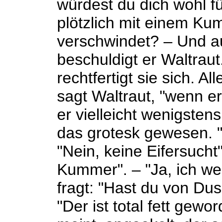
würdest du dich wohl f
plötzlich mit einem Ku
verschwindet? – Und a
beschuldigt er Waltraut
rechtfertigt sie sich. A
sagt Waltraut, "wenn e
er vielleicht wenigstens
das grotesk gewesen. "E
"Nein, keine Eifersucht"
Kummer". – "Ja, ich we
fragt: "Hast du von Du
"Der ist total fett gewo