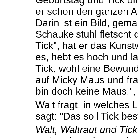
Geburtstag und Tick öf
er schon den ganzen A
Darin ist ein Bild, gem
Schaukelstuhl fletscht 
Tick", hat er das Kunst
es, hebt es hoch und la
Tick, wohl eine Bewund
auf Micky Maus und frag
bin doch keine Maus!", p
Walt fragt, in welches L
sagt: "Das soll Tick be
Walt, Waltraut und Tic