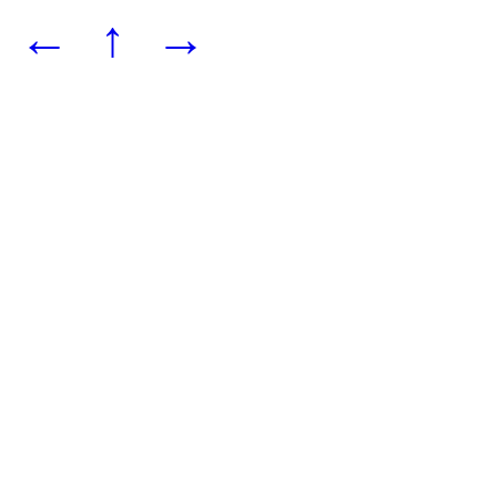
←
↑
→