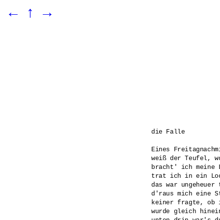
←
↑
→
die Falle

Eines Freitagnachmi
weiß der Teufel, wo
bracht' ich meine L
trat ich in ein Lo
das war ungeheuer t
d'raus mich eine St
keiner fragte, ob i
wurde gleich hinein