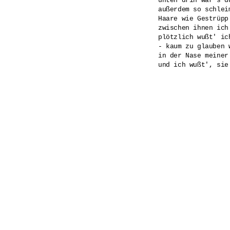
unten drin war's du
außerdem so schleim
Haare wie Gestrüpp 
zwischen ihnen ich 
plötzlich wußt' ich
- kaum zu glauben w
in der Nase meiner 
und ich wußt', sie