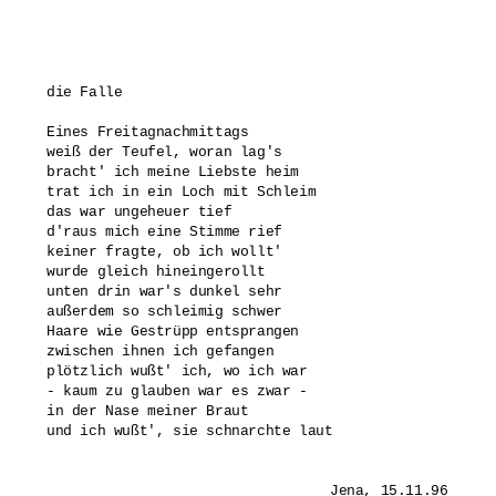
die Falle

Eines Freitagnachmittags

weiß der Teufel, woran lag's

bracht' ich meine Liebste heim

trat ich in ein Loch mit Schleim

das war ungeheuer tief

d'raus mich eine Stimme rief

keiner fragte, ob ich wollt'

wurde gleich hineingerollt

unten drin war's dunkel sehr

außerdem so schleimig schwer

Haare wie Gestrüpp entsprangen

zwischen ihnen ich gefangen

plötzlich wußt' ich, wo ich war

- kaum zu glauben war es zwar -

in der Nase meiner Braut

und ich wußt', sie schnarchte laut 
