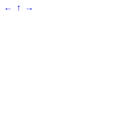
←
↑
→