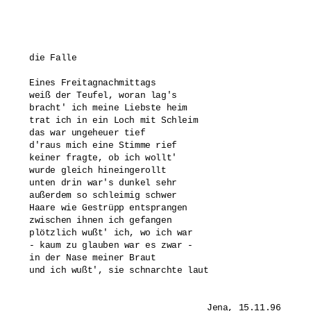
die Falle

Eines Freitagnachmittags

weiß der Teufel, woran lag's

bracht' ich meine Liebste heim

trat ich in ein Loch mit Schleim

das war ungeheuer tief

d'raus mich eine Stimme rief

keiner fragte, ob ich wollt'

wurde gleich hineingerollt

unten drin war's dunkel sehr

außerdem so schleimig schwer

Haare wie Gestrüpp entsprangen

zwischen ihnen ich gefangen

plötzlich wußt' ich, wo ich war

- kaum zu glauben war es zwar -

in der Nase meiner Braut

und ich wußt', sie schnarchte laut 
