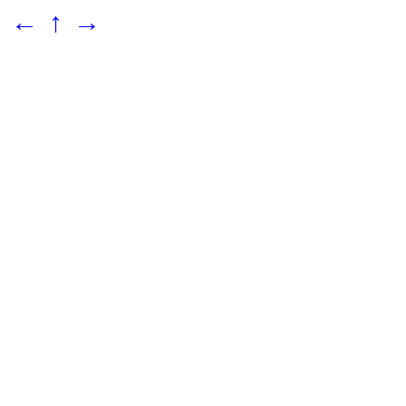
←
↑
→