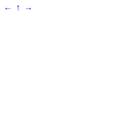
←
↑
→