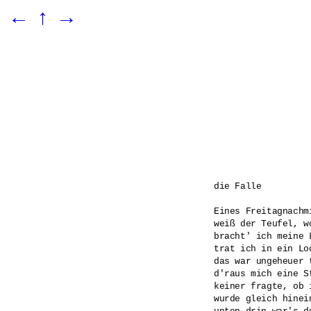
←
↑
→
die Falle

Eines Freitagnachmi
weiß der Teufel, wo
bracht' ich meine L
trat ich in ein Lo
das war ungeheuer t
d'raus mich eine St
keiner fragte, ob i
wurde gleich hinein