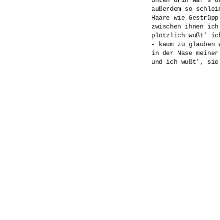
unten drin war's du
außerdem so schleim
Haare wie Gestrüpp 
zwischen ihnen ich 
plötzlich wußt' ich
- kaum zu glauben w
in der Nase meiner 
und ich wußt', sie