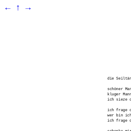
←
↑
→
die Seiltän
schöner Man
kluger Mann
ich sieze d
ich frage d
wer bin ich
ich frage d