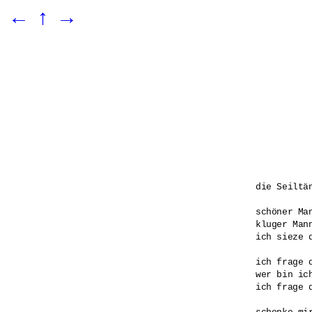
←
↑
→
die Seiltän
schöner Man
kluger Mann
ich sieze d
ich frage d
wer bin ich
ich frage d