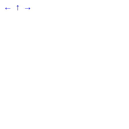
←
↑
→