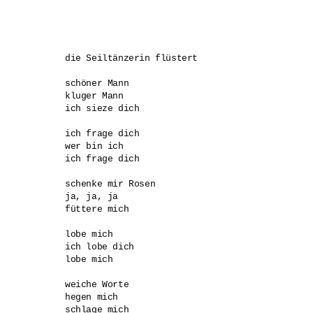
die Seiltänzerin flüstert

schöner Mann

kluger Mann

ich sieze dich

ich frage dich

wer bin ich

ich frage dich

schenke mir Rosen

ja, ja, ja

füttere mich

lobe mich

ich lobe dich

lobe mich

weiche Worte

hegen mich

schlage mich
