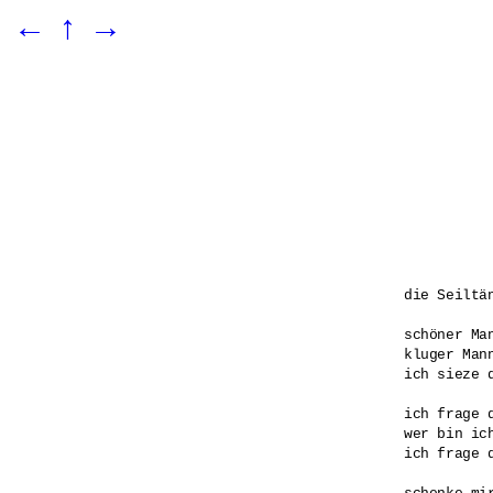
←
↑
→
die Seiltän
schöner Man
kluger Mann
ich sieze d
ich frage d
wer bin ich
ich frage d