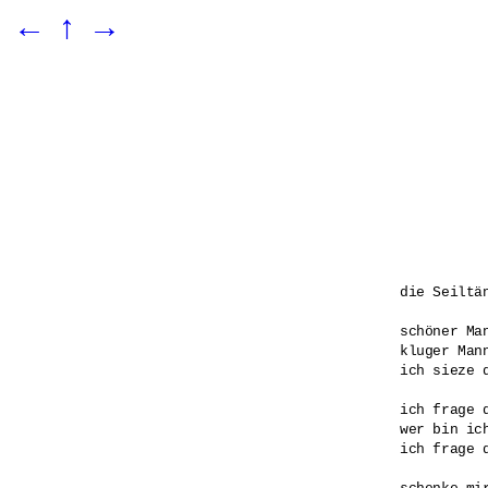
←
↑
→
die Seiltän
schöner Man
kluger Mann
ich sieze d
ich frage d
wer bin ich
ich frage d