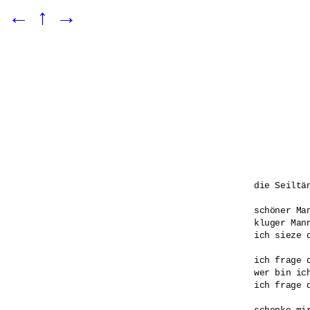
←
↑
→
die Seiltän
schöner Man
kluger Mann
ich sieze d
ich frage d
wer bin ich
ich frage d