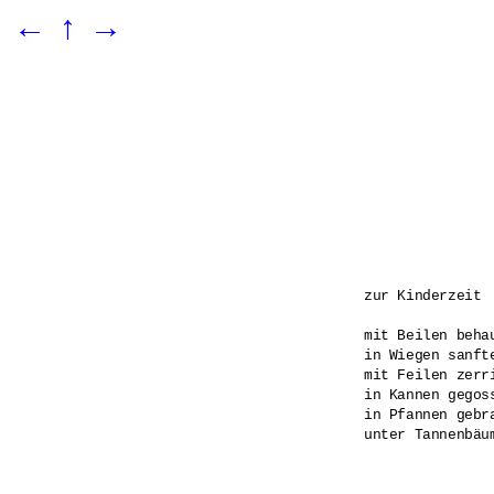
←
↑
→
zur Kinderzeit

mit Beilen behau
in Wiegen sanfte
mit Feilen zerri
in Kannen gegoss
in Pfannen gebra
unter Tannenbäu