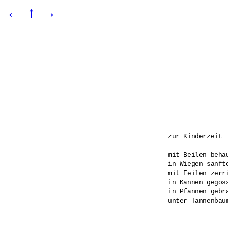
←
↑
→
zur Kinderzeit

mit Beilen behau
in Wiegen sanfte
mit Feilen zerri
in Kannen gegoss
in Pfannen gebra
unter Tannenbäu