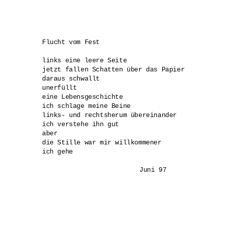
Flucht vom Fest

links eine leere Seite

jetzt fallen Schatten über das Papier

daraus schwallt 

unerfüllt 

eine Lebensgeschichte

ich schlage meine Beine 

links- und rechtsherum übereinander

ich verstehe ihn gut

aber

die Stille war mir willkommener

ich gehe

			Juni 97