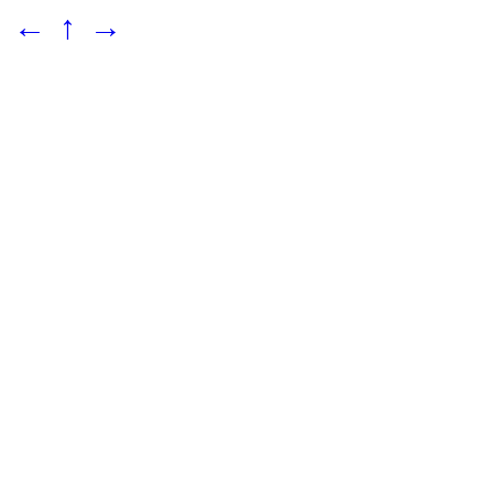
←
↑
→