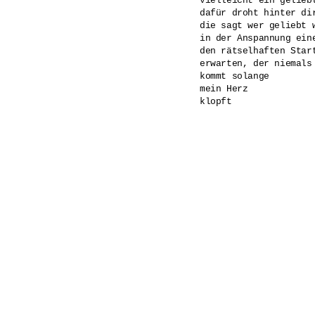
vielleicht ein gelieb
dafür droht hinter dir
die sagt wer geliebt w
in der Anspannung eine
den rätselhaften Start
erwarten, der niemals 
kommt solange 

mein Herz 

klopft
