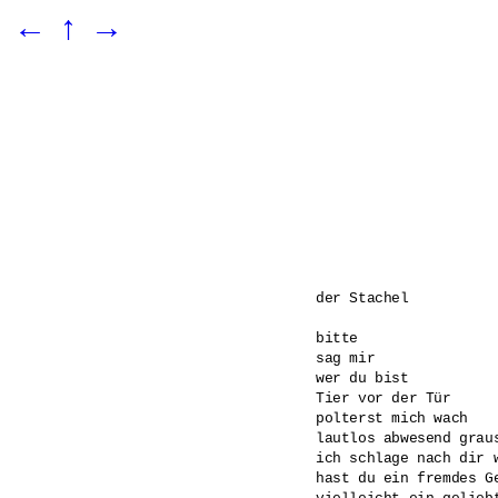
←
↑
→
der Stachel

bitte 

sag mir 

wer du bist 

Tier vor der Tür 

polterst mich wach

lautlos abwesend graus
ich schlage nach dir w
hast du ein fremdes Ge