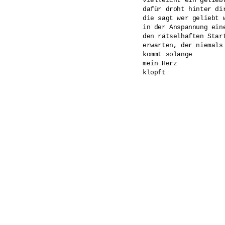
vielleicht ein gelieb
dafür droht hinter dir
die sagt wer geliebt w
in der Anspannung eine
den rätselhaften Start
erwarten, der niemals 
kommt solange 

mein Herz 

klopft
