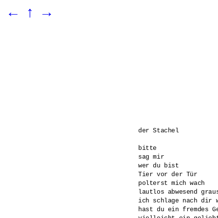
←
↑
→
der Stachel

bitte 

sag mir 

wer du bist 

Tier vor der Tür 

polterst mich wach

lautlos abwesend graus
ich schlage nach dir w
hast du ein fremdes Ge