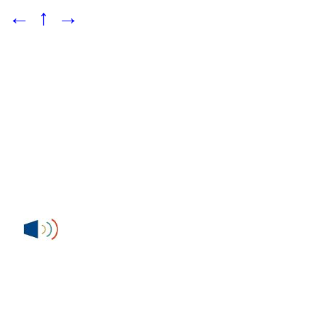
←
↑
→