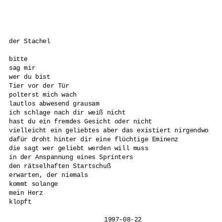
der Stachel

bitte 

sag mir 

wer du bist 

Tier vor der Tür 

polterst mich wach

lautlos abwesend grausam 

ich schlage nach dir weiß nicht 

hast du ein fremdes Gesicht oder nicht 

vielleicht ein geliebtes aber das existiert nirgendwo 

dafür droht hinter dir eine flüchtige Eminenz 

die sagt wer geliebt werden will muss

in der Anspannung eines Sprinters 

den rätselhaften Startschuß 

erwarten, der niemals 

kommt solange 

mein Herz 

klopft

			1997-08-22