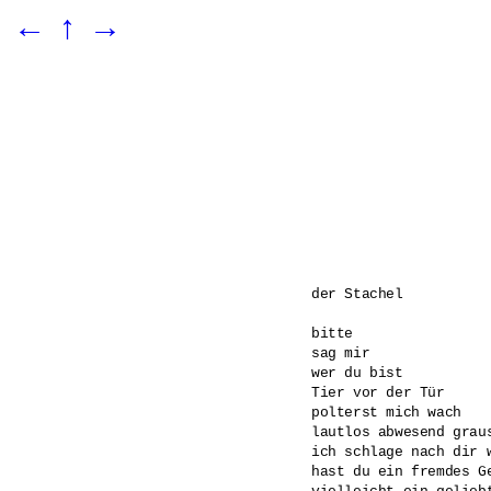
←
↑
→
der Stachel

bitte 

sag mir 

wer du bist 

Tier vor der Tür 

polterst mich wach

lautlos abwesend graus
ich schlage nach dir w
hast du ein fremdes Ge