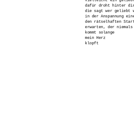
vielleicht ein gelieb
dafür droht hinter dir
die sagt wer geliebt w
in der Anspannung eine
den rätselhaften Start
erwarten, der niemals 
kommt solange 

mein Herz 

klopft
