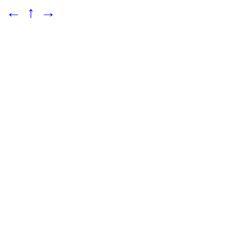
←
↑
→