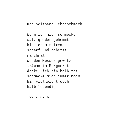
Der seltsame Ichgeschmack 

Wenn ich mich schmecke 

salzig oder gehemmt 

bin ich mir fremd 

scharf und gehetzt 

manchmal 

werden Messer gewetzt 

träume im Morgenrot 

denke, ich bin halb tot 

schmecke mich immer noch 

bin vielleicht doch 

halb lebendig

1997-10-16