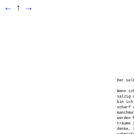
←
↑
→
Der sel
Wenn ic
salzig 
bin ich
scharf 
manchmal
werden 
träume 
denke, 