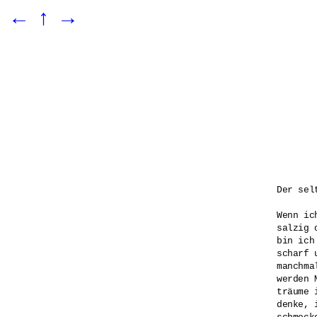
←
↑
→
Der sel
Wenn ic
salzig 
bin ich
scharf 
manchmal
werden 
träume 
denke, 