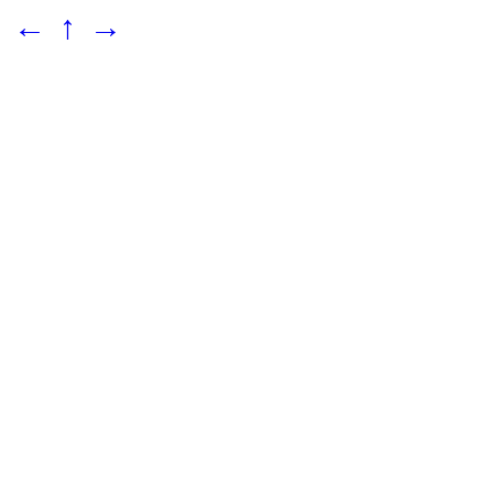
←
↑
→