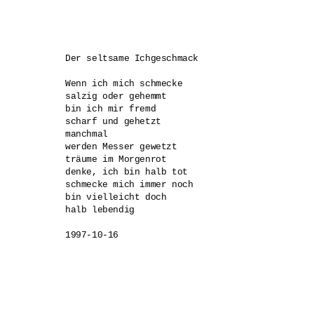
Der seltsame Ichgeschmack 

Wenn ich mich schmecke 

salzig oder gehemmt 

bin ich mir fremd 

scharf und gehetzt 

manchmal 

werden Messer gewetzt 

träume im Morgenrot 

denke, ich bin halb tot 

schmecke mich immer noch 

bin vielleicht doch 

halb lebendig

1997-10-16