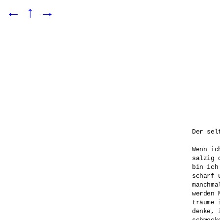
←
↑
→
Der sel
Wenn ic
salzig 
bin ich
scharf 
manchmal
werden 
träume 
denke, 