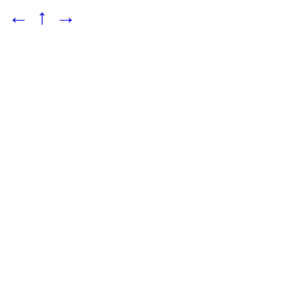
←
↑
→