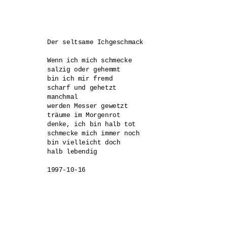
Der seltsame Ichgeschmack 

Wenn ich mich schmecke 

salzig oder gehemmt 

bin ich mir fremd 

scharf und gehetzt 

manchmal 

werden Messer gewetzt 

träume im Morgenrot 

denke, ich bin halb tot 

schmecke mich immer noch 

bin vielleicht doch 

halb lebendig

1997-10-16