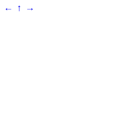
←
↑
→