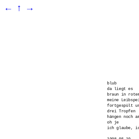
←
↑
→
blub

da liegt es

braun in rotem
meine Leibspe
fortgespült un
drei Tropfen

hängen noch a
oh je

ich glaube, ic