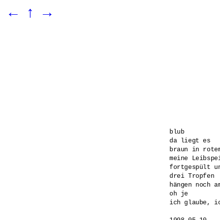
←
↑
→
blub

da liegt es

braun in rotem
meine Leibspe
fortgespült un
drei Tropfen

hängen noch a
oh je

ich glaube, ic