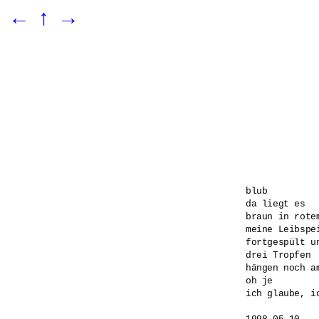
←
↑
→
blub

da liegt es

braun in rotem
meine Leibspe
fortgespült un
drei Tropfen

hängen noch a
oh je

ich glaube, ic