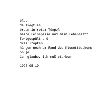
blub

da liegt es

braun in rotem Tümpel

meine Leibspeise und mein Lebenssaft

fortgespült und

drei Tropfen

hängen noch am Rand des Klosettbeckens

oh je

ich glaube, ich muß sterben

1998-05-10