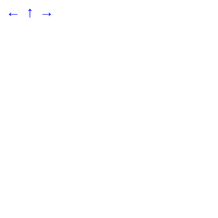
←
↑
→