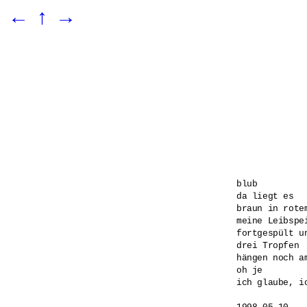
←
↑
→
blub

da liegt es

braun in rotem
meine Leibspe
fortgespült un
drei Tropfen

hängen noch a
oh je

ich glaube, ic