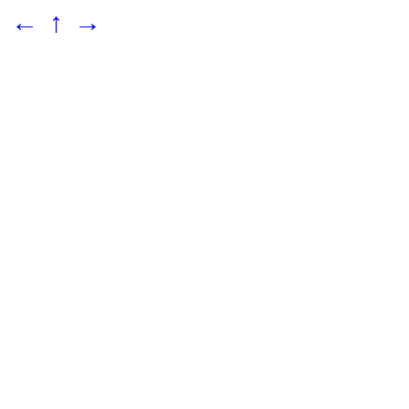
←
↑
→