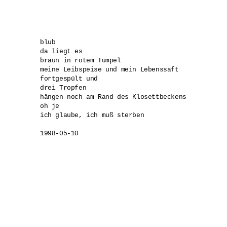
blub

da liegt es

braun in rotem Tümpel

meine Leibspeise und mein Lebenssaft

fortgespült und

drei Tropfen

hängen noch am Rand des Klosettbeckens

oh je

ich glaube, ich muß sterben

1998-05-10