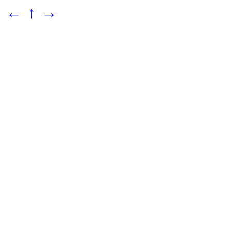
←
↑
→