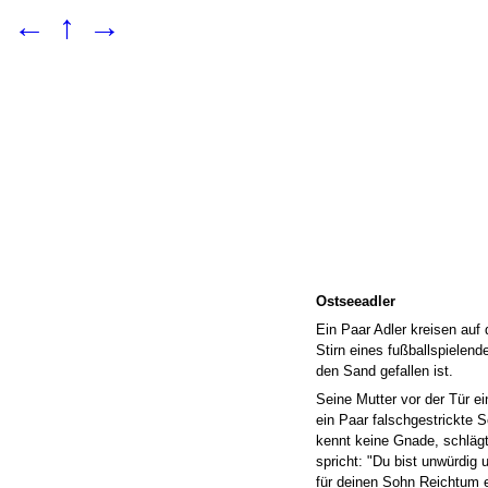
←
↑
→
Ostseeadler
Ein Paar Adler kreisen auf
Stirn eines fußballspielen
den Sand gefallen ist.
Seine Mutter vor der Tür e
ein Paar falschgestrickte 
kennt keine Gnade, schläg
spricht: "Du bist unwürdig 
für deinen Sohn Reichtum e