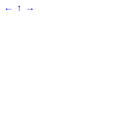
←
↑
→