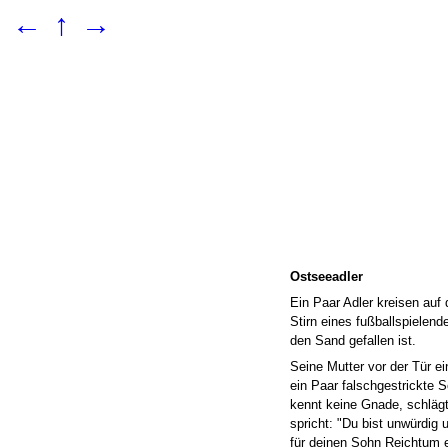
←
↑
→
Ostseeadler
Ein Paar Adler kreisen auf
Stirn eines fußballspielen
den Sand gefallen ist.
Seine Mutter vor der Tür e
ein Paar falschgestrickte 
kennt keine Gnade, schläg
spricht: "Du bist unwürdig 
für deinen Sohn Reichtum e