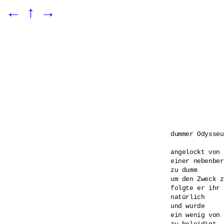
←
↑
→
dummer Odysseus
angelockt von 

einer nebenber
zu dumm 

um den Zweck z
folgte er ihr 

natürlich 

und wurde 

ein wenig von 