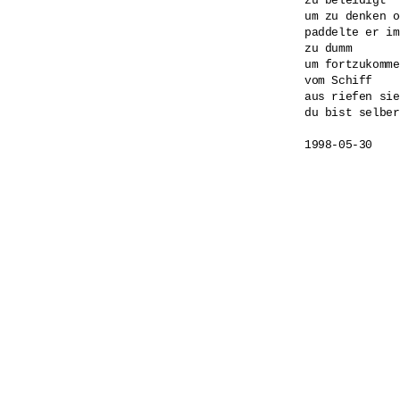
zu beleidigt 

um zu denken o
paddelte er im
zu dumm 

um fortzukomme
vom Schiff 

aus riefen sie
du bist selber
1998-05-30