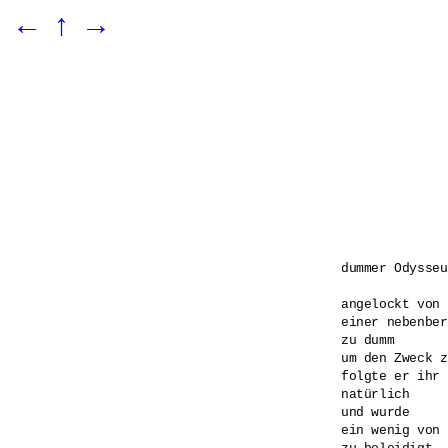
←
↑
→
dummer Odysseus
angelockt von 

einer nebenber
zu dumm 

um den Zweck z
folgte er ihr 

natürlich 

und wurde 

ein wenig von 