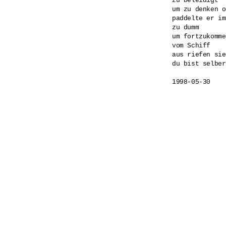
zu beleidigt 

um zu denken o
paddelte er im
zu dumm 

um fortzukomme
vom Schiff 

aus riefen sie
du bist selber
1998-05-30