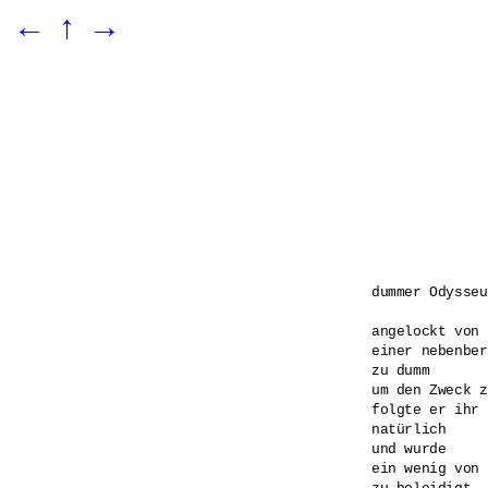
←
↑
→
dummer Odysseus
angelockt von 

einer nebenber
zu dumm 

um den Zweck z
folgte er ihr 

natürlich 

und wurde 

ein wenig von 