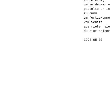
zu beleidigt 

um zu denken o
paddelte er im
zu dumm 

um fortzukomme
vom Schiff 

aus riefen sie
du bist selber
1998-05-30