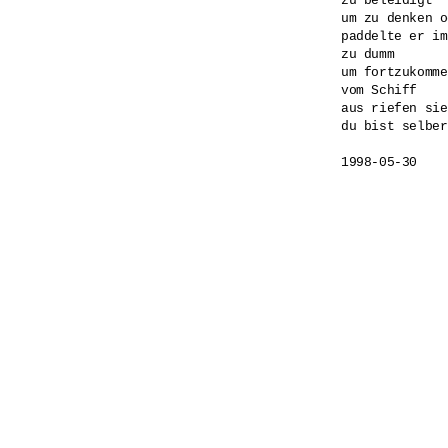
zu beleidigt 

um zu denken o
paddelte er im
zu dumm 

um fortzukomme
vom Schiff 

aus riefen sie
du bist selber
1998-05-30