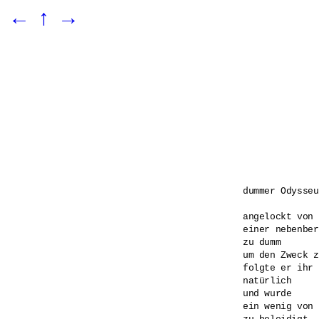
←
↑
→
dummer Odysseus
angelockt von 

einer nebenber
zu dumm 

um den Zweck z
folgte er ihr 

natürlich 

und wurde 

ein wenig von 