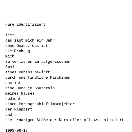
Hure identifiziert

Tier 

das jagt mich ein Jahr 

ohne Gnade, das ist 

die Drohung 

mich 

zu verlieren im aufgerissenen 

Spalt 

eines Bebens bewirkt 

durch unerfindliche Maschinen 

das ist 

eine Hure im Souterain 

meines Hauses 

bedient 

einen Pornographiefilmprojektor 

der klappert 

und 

die traurigen Stöße der Darsteller pflanzen sich fort 

1998-06-17