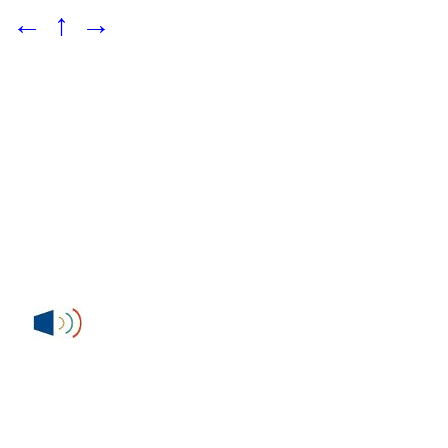
←
↑
→