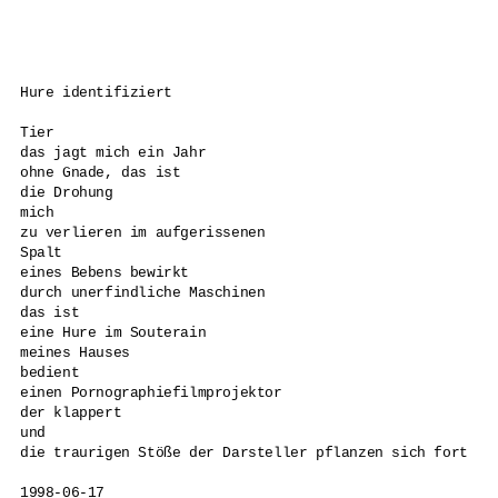
Hure identifiziert

Tier 

das jagt mich ein Jahr 

ohne Gnade, das ist 

die Drohung 

mich 

zu verlieren im aufgerissenen 

Spalt 

eines Bebens bewirkt 

durch unerfindliche Maschinen 

das ist 

eine Hure im Souterain 

meines Hauses 

bedient 

einen Pornographiefilmprojektor 

der klappert 

und 

die traurigen Stöße der Darsteller pflanzen sich fort 

1998-06-17