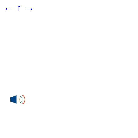
←
↑
→