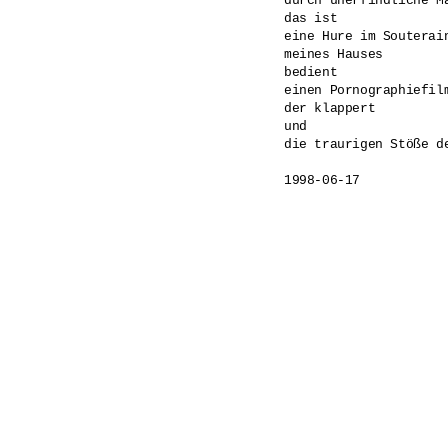
durch unerfindliche Ma
das ist 

eine Hure im Souterain
meines Hauses 

bedient 

einen Pornographiefilm
der klappert 

und 

die traurigen Stöße d
1998-06-17