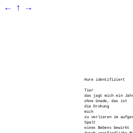
←
↑
→
Hure identifiziert

Tier 

das jagt mich ein Jahr
ohne Gnade, das ist 

die Drohung 

mich 

zu verlieren im aufger
Spalt 

eines Bebens bewirkt 
