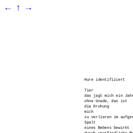
←
↑
→
Hure identifiziert

Tier 

das jagt mich ein Jahr
ohne Gnade, das ist 

die Drohung 

mich 

zu verlieren im aufger
Spalt 

eines Bebens bewirkt 
