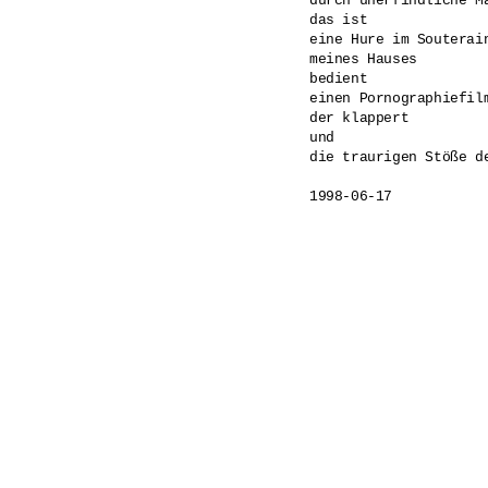
durch unerfindliche Ma
das ist 

eine Hure im Souterain
meines Hauses 

bedient 

einen Pornographiefilm
der klappert 

und 

die traurigen Stöße d
1998-06-17